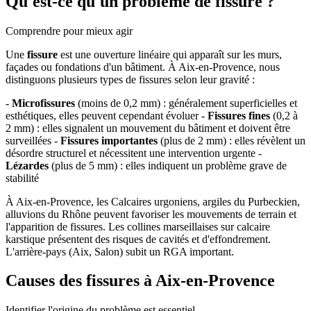
Qu'est-ce qu'un problème de fissure ?
Comprendre pour mieux agir
Une
fissure
est une ouverture linéaire qui apparaît sur les murs,
façades ou fondations d'un bâtiment. À Aix-en-Provence, nous
distinguons plusieurs types de fissures selon leur gravité :
-
Microfissures
(moins de 0,2 mm) : généralement superficielles et
esthétiques, elles peuvent cependant évoluer -
Fissures fines
(0,2 à
2 mm) : elles signalent un mouvement du bâtiment et doivent être
surveillées -
Fissures importantes
(plus de 2 mm) : elles révèlent un
désordre structurel et nécessitent une intervention urgente -
Lézardes
(plus de 5 mm) : elles indiquent un problème grave de
stabilité
À Aix-en-Provence, les Calcaires urgoniens, argiles du Purbeckien,
alluvions du Rhône peuvent favoriser les mouvements de terrain et
l'apparition de fissures. Les collines marseillaises sur calcaire
karstique présentent des risques de cavités et d'effondrement.
L'arrière-pays (Aix, Salon) subit un RGA important.
Causes des fissures à Aix-en-Provence
Identifier l'origine du problème est essentiel