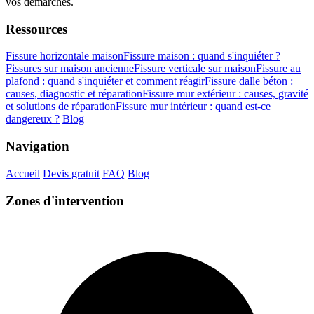
vos démarches.
Ressources
Fissure horizontale maison
Fissure maison : quand s'inquiéter ?
Fissures sur maison ancienne
Fissure verticale sur maison
Fissure au
plafond : quand s'inquiéter et comment réagir
Fissure dalle béton :
causes, diagnostic et réparation
Fissure mur extérieur : causes, gravité
et solutions de réparation
Fissure mur intérieur : quand est-ce
dangereux ?
Blog
Navigation
Accueil
Devis gratuit
FAQ
Blog
Zones d'intervention