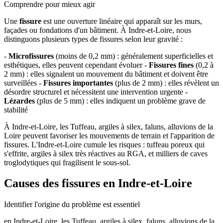
Comprendre pour mieux agir
Une
fissure
est une ouverture linéaire qui apparaît sur les murs,
façades ou fondations d'un bâtiment. À Indre-et-Loire, nous
distinguons plusieurs types de fissures selon leur gravité :
-
Microfissures
(moins de 0,2 mm) : généralement superficielles et
esthétiques, elles peuvent cependant évoluer -
Fissures fines
(0,2 à
2 mm) : elles signalent un mouvement du bâtiment et doivent être
surveillées -
Fissures importantes
(plus de 2 mm) : elles révèlent un
désordre structurel et nécessitent une intervention urgente -
Lézardes
(plus de 5 mm) : elles indiquent un problème grave de
stabilité
À Indre-et-Loire, les Tuffeau, argiles à silex, faluns, alluvions de la
Loire peuvent favoriser les mouvements de terrain et l'apparition de
fissures. L'Indre-et-Loire cumule les risques : tuffeau poreux qui
s'effrite, argiles à silex très réactives au RGA, et milliers de caves
troglodytiques qui fragilisent le sous-sol.
Causes des fissures en Indre-et-Loire
Identifier l'origine du problème est essentiel
en Indre-et-Loire, les Tuffeau, argiles à silex, faluns, alluvions de la